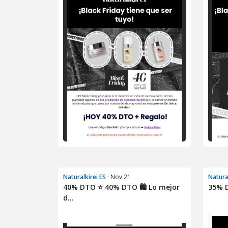
Naturalkirei ES
· Nov 21
Natura
40% DTO ⭐ 40% DTO 🛍️ Lo mejor
35% D
d...