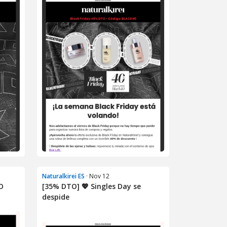
Naturalkirei ES
· Nov 12
O
[35% DTO] 💖 Singles Day se
despide