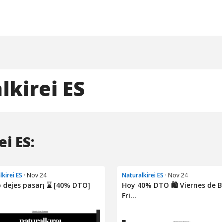
lkirei ES
i ES:
lkirei ES
· Nov 24
Naturalkirei ES
· Nov 24
o dejes pasar¡ ⌛ [40% DTO]
Hoy 40% DTO 🛍️ Viernes de B
Fri...