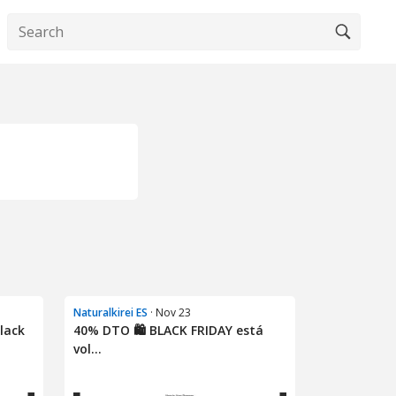
Naturalkirei ES
· Nov 23
lack
40% DTO 🛍️ BLACK FRIDAY está
vol...