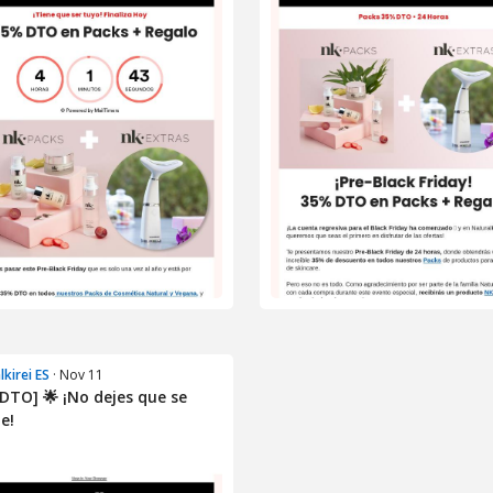
lkirei ES
· Nov 11
DTO] 🌟 ¡No dejes que se
e!