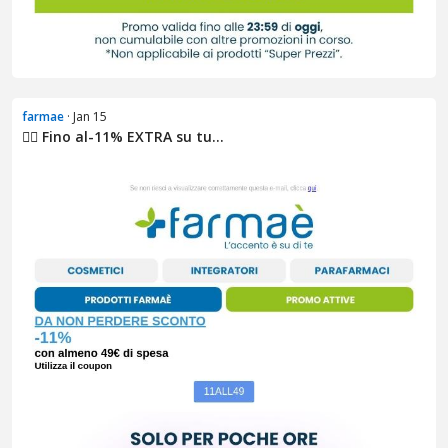
farmae
· Jan 15
❤️‍🔥 Fino al​-11% EXTRA su tu...