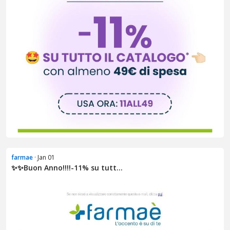
farmae
· Jan 01
✨​✨​Buon Anno!!!!​-11% su tutt...