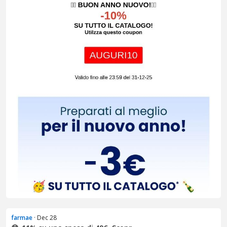
farmae
· Dec 28