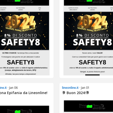
ine.it
· Jan 06
lineonline.it
· Jan 01
ona Epifania da Lineonline!
🥂 Buon 2024!🥂
.