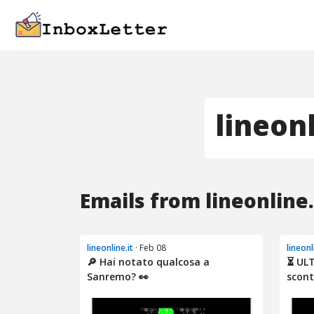
lineonl
Emails from lineonline.
lineonline.it
· Feb 08
lineonl
🔎 Hai notato qualcosa a
⏳ UL
Sanremo? 👀
sconto