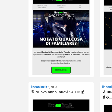
lineonline.it
· Jan 09
lineonl
🥂 Nuovo anno, nuovi SALDI! 💰
🧦 Bu
🧙�..