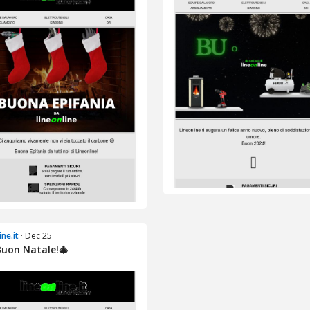
ine.it
· Dec 25
Buon Natale!🎄