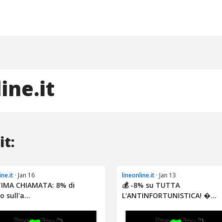
ine.it
it:
ine.it
· Jan 16
lineonline.it
· Jan 13
TIMA CHIAMATA: 8% di
💰 -8% su TUTTA
 sull'a...
L'ANTINFORTUNISTICA! �...