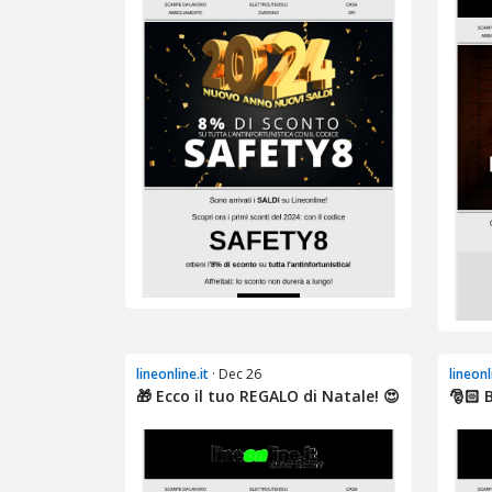
lineonline.it
· Dec 26
lineonl
🎁 Ecco il tuo REGALO di Natale! 😍
🎅🏻 